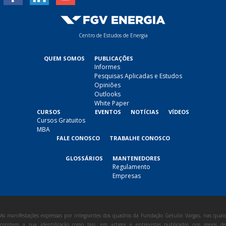
Centro de Estudos de Energia
QUEM SOMOS
PUBLICAÇÕES
Informes
Pesquisas Aplicadas e Estudos
Opiniões
Outlooks
White Paper
CURSOS
EVENTOS
NOTÍCIAS
VÍDEOS
Cursos Gratuitos
MBA
FALE CONOSCO
TRABALHE CONOSCO
GLOSSÁRIOS
MANTENEDORES
Regulamento
Empresas
As manifestações expressas por integrantes dos quadros da Fundação Getulio Vargas, nas quais
constem a sua identificação como tais, em artigos e entrevistas publicados nos meios de