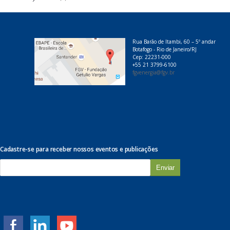
Rua Barão de Itambi, 60 – 5º andar
Botafogo - Rio de Janeiro/RJ
Cep: 22231-000
+55 21 3799-6100
fgvenergia@fgv.br
Cadastre-se para receber nossos eventos e publicações
E
-
m
a
i
l
*