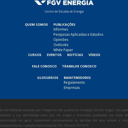
Centro de Estudos de Energia
QUEM SOMOS
PUBLICAÇÕES
Informes
Pesquisas Aplicadas e Estudos
Opiniões
Outlooks
White Paper
CURSOS
EVENTOS
NOTÍCIAS
VÍDEOS
FALE CONOSCO
TRABALHE CONOSCO
GLOSSÁRIOS
MANTENEDORES
Regulamento
Empresas
As manifestações expressas por integrantes dos quadros da Fundação Getulio Vargas, nas quais
constem a sua identificação como tais, em artigos e entrevistas publicados nos meios de
comunicação em geral, representam exclusivamente as opiniões dos seus autores e não,
necessariamente, a posição institucional da FGV. Portaria FGV Nº19