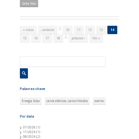
Saiba Mais
P
á
…
« início
‹ anterior
10
11
12
13
14
g
i
…
15
16
17
18
próximo ›
fim »
n
a
s
Palavras-chave
Energia Solar
carros elétricos; carros híbridos
evento
Por data
07/2026
(1)
11/2024
(1)
08/2024
(2)