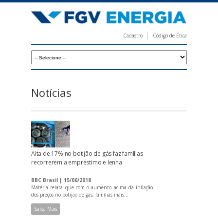
Pular
para
o
Cadastro
Código de Ética
conteúdo
F
principal
G
V
E
Notícias
n
e
r
g
Alta de 17% no botijão de gás faz famílias
i
recorrerem a empréstimo e lenha
a
BBC Brasil | 15/06/2018
Matéria relata que com o aumento acima da inflação
dos preços no botijão de gás, famílias mais...
Saiba Mais