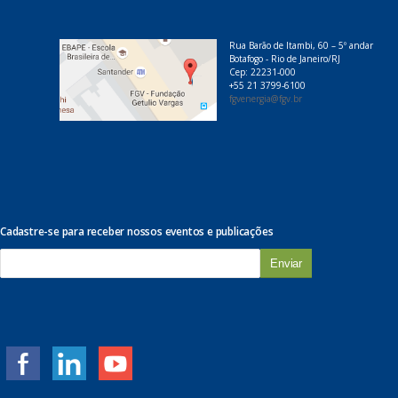
Rua Barão de Itambi, 60 – 5º andar
Botafogo - Rio de Janeiro/RJ
Cep: 22231-000
+55 21 3799-6100
fgvenergia@fgv.br
Cadastre-se para receber nossos eventos e publicações
E
-
m
a
i
l
*