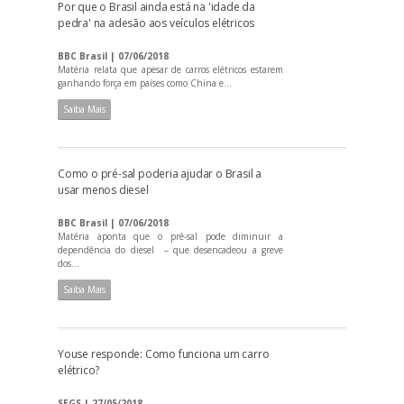
Por que o Brasil ainda está na 'idade da
pedra' na adesão aos veículos elétricos
BBC Brasil | 07/06/2018
Matéria relata que apesar de carros elétricos estarem
ganhando força em países como China e...
Saiba Mais
Como o pré-sal poderia ajudar o Brasil a
usar menos diesel
BBC Brasil | 07/06/2018
Matéria aponta que o pré-sal pode diminuir a
dependência do diesel – que desencadeou a greve
dos...
Saiba Mais
Youse responde: Como funciona um carro
elétrico?
SEGS | 27/05/2018